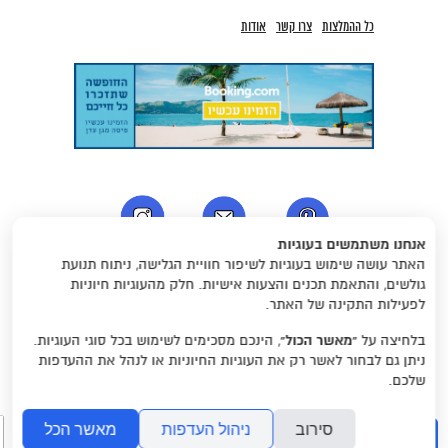
כל ההמלצות
צרו קשר
אודות
אנחנו משתמשים בעוגיות
האתר עושה שימוש בעוגיות לשיפור חוויית הגלישה, ניתוח תנועת
גולשים, והתאמת תכנים והצעות אישיות. חלק מהעוגיות חיוניות
לפעילות התקינה של האתר.
בלחיצה על
“מאשר הכול”
, הינכם מסכימים לשימוש בכל סוגי העוגיות.
2016 כל הזכויות שמורות לאורית לב - המומלצים של אורית. אין להעתיק
את תכני האתר ללא אישור.
ניתן גם לבחור לאשר רק את העוגיות החיוניות או לנהל את ההעדפות
שלכם.
עיצוב והקמ
ת אתרים: סטודיו גורילות
סירוב
ניהול העדפות
מאשר הכל
חיפוש