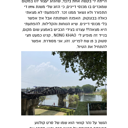
הייתה לי בקשה אחת בלבד, שהנהג יעצור לנו במקום
שמוכרים בו מכנסי דייגים, כי הזוג שלי משנת 1996 די
התפורר ולא נשאר ממנו זכר. להפתעתי לא מצאתי
כאלה בבנגקוק. האפנה השתנתה אבל איך אפשר
בלי מכנסי דייגים. שיא הנוחות והקלילות. להפתעתי
היא מצאה!!! עצרנו בצידי הכביש באמצע שום מקום,
בנייד זה מופיע לי NONG KHAO , קנינו כמעט חצי
סטוק ב 15 שח לפריט. זהו, אני מסודרת. אפשר
להתחיל את הטיול.
הגשר על נהר קוואי הוא שמו של סרט קולנוע